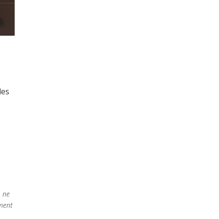
les
, ne
ement