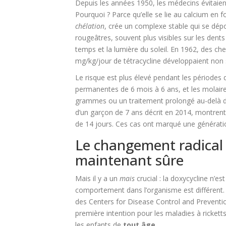
Depuis les années 1950, les médecins évitaien
Pourquoi ? Parce qu’elle se lie au calcium en 
chélation
, crée un complexe stable qui se dép
rougeâtres, souvent plus visibles sur les dents
temps et la lumière du soleil. En 1962, des 
mg/kg/jour de tétracycline développaient no
Le risque est plus élevé pendant les périodes de
permanentes de 6 mois à 6 ans, et les molair
grammes ou un traitement prolongé au-delà de
d’un garçon de 7 ans décrit en 2014, montrent
de 14 jours. Ces cas ont marqué une générati
Le changement radical 
maintenant sûre
Mais il y a un
mais
crucial : la doxycycline n’es
comportement dans l’organisme est différent.
des Centers for Disease Control and Preventio
première intention pour les maladies à ricke
les enfants de
tout âge
.