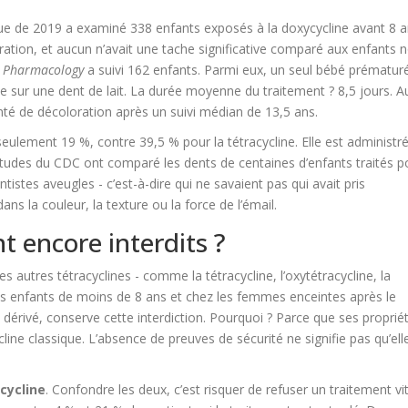
ue de 2019 a examiné 338 enfants exposés à la doxycycline avant 8 a
ation, et aucun n’avait une tache significative comparé aux enfants 
n Pharmacology
a suivi 162 enfants. Parmi eux, un seul bébé prématur
 sur une dent de lait. La durée moyenne du traitement ? 8,5 jours. 
té de décoloration après un suivi médian de 13,5 ans.
 seulement 19 %, contre 39,5 % pour la tétracycline. Elle est administr
tudes du CDC ont comparé les dents de centaines d’enfants traités p
stes aveugles - c’est-à-dire qui ne savaient pas qui avait pris
ans la couleur, la texture ou la force de l’émail.
t encore interdits ?
es autres tétracyclines - comme la tétracycline, l’oxytétracycline, la
les enfants de moins de 8 ans et chez les femmes enceintes après le
dérivé, conserve cette interdiction. Pourquoi ? Parce que ses proprié
ine classique. L’absence de preuves de sécurité ne signifie pas qu’ell
acycline
. Confondre les deux, c’est risquer de refuser un traitement vit