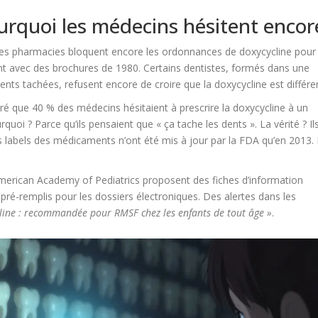
ourquoi les médecins hésitent encor
 Les pharmacies bloquent encore les ordonnances de doxycycline pour 
nt avec des brochures de 1980. Certains dentistes, formés dans une
nts tachées, refusent encore de croire que la doxycycline est différe
 que 40 % des médecins hésitaient à prescrire la doxycycline à un
oi ? Parce qu’ils pensaient que « ça tache les dents ». La vérité ? Il
 labels des médicaments n’ont été mis à jour par la FDA qu’en 2013.
’American Academy of Pediatrics proposent des fiches d’information
ré-remplis pour les dossiers électroniques. Des alertes dans les
line : recommandée pour RMSF chez les enfants de tout âge »
.