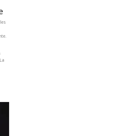
e
les
nte.
s
 La