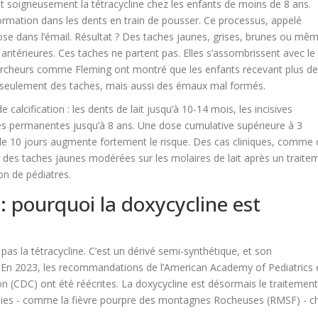
t soigneusement la tétracycline chez les enfants de moins de 8 ans.
formation dans les dents en train de pousser. Ce processus, appelé
ose dans l’émail. Résultat ? Des taches jaunes, grises, brunes ou mê
 antérieures. Ces taches ne partent pas. Elles s’assombrissent avec le
chercheurs comme Fleming ont montré que les enfants recevant plus d
n seulement des taches, mais aussi des émaux mal formés.
 calcification : les dents de lait jusqu’à 10-14 mois, les incisives
es permanentes jusqu’à 8 ans. Une dose cumulative supérieure à 3
 10 jours augmente fortement le risque. Des cas cliniques, comme c
 des taches jaunes modérées sur les molaires de lait après un traite
on de pédiatres.
: pourquoi la doxycycline est
t pas la tétracycline. C’est un dérivé semi-synthétique, et son
 En 2023, les recommandations de l’American Academy of Pediatrics 
n (CDC) ont été réécrites. La doxycycline est désormais le traitemen
ttsies - comme la fièvre pourpre des montagnes Rocheuses (RMSF) - c