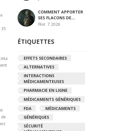
COMPRENDRE LE
RISQUE COGNITIF
COMMENT APPORTER
me
SES FLACONS DE
MÉDICAMENTS AUX
févr. 7 2026
e 35
RENDEZ-VOUS POUR
UNE RÉCONCILIATION
ÉTIQUETTES
PRÉCISE
EFFETS SECONDAIRES
elui
ment
ALTERNATIVES
INTERACTIONS
MÉDICAMENTEUSES
PHARMACIE EN LIGNE
MÉDICAMENTS GÉNÉRIQUES
FDA
MÉDICAMENTS
et
t de
GÉNÉRIQUES
hez
SÉCURITÉ