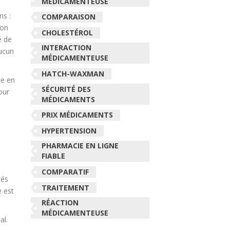
MÉDICAMENTEUSE
ns :
COMPARAISON
non
CHOLESTÉROL
é de
INTERACTION
Aucun
MÉDICAMENTEUSE
HATCH-WAXMAN
ée en
SÉCURITÉ DES
our
MÉDICAMENTS
PRIX MÉDICAMENTS
HYPERTENSION
PHARMACIE EN LIGNE
FIABLE
COMPARATIF
tés
TRAITEMENT
e est
RÉACTION
MÉDICAMENTEUSE
al.