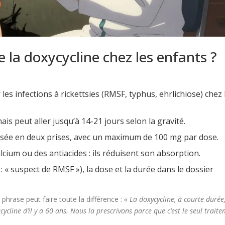
 la doxycycline chez les enfants ?
s infections à rickettsies (RMSF, typhus, ehrlichiose) chez 
ais peut aller jusqu’à 14-21 jours selon la gravité.
visée en deux prises, avec un maximum de 100 mg par dose.
alcium ou des antiacides : ils réduisent son absorption.
. : « suspect de RMSF »), la dose et la durée dans le dossier
phrase peut faire toute la différence :
« La doxycycline, à courte durée
ycline d’il y a 60 ans. Nous la prescrivons parce que c’est le seul trait