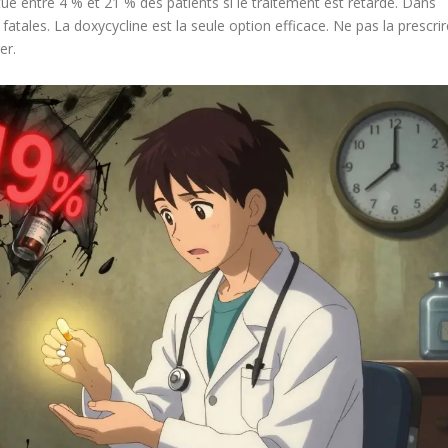
 entre 4 % et 21 % des patients si le traitement est retardé. Dans
fatales. La doxycycline est la seule option efficace. Ne pas la prescri
er.