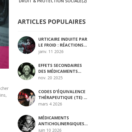
DROIT & PROTECTION SOCIALE
(2)
ARTICLES POPULAIRES
URTICAIRE INDUITE PAR
LE FROID : RÉACTIONS
CUTANÉES APRÈS
janv. 11 2026
EXPOSITION AU FROID
EFFETS SECONDAIRES
DES MÉDICAMENTS
CHEZ LES PERSONNES
nov. 20 2025
ÂGÉES : UNE
acher
SENSIBILITÉ LIÉE À
CODES D'ÉQUIVALENCE
L'ÂGE
ins,
THÉRAPEUTIQUE (TE) :
TOUT CE QUE VOUS
mars 4 2026
DEVEZ SAVOIR SUR LES
GÉNÉRIQUES ET LES
MÉDICAMENTS
MÉDICAMENTS DE
ANTICHOLINERGIQUES
MARQUE
ET DÉMENCE :
juin 10 2026