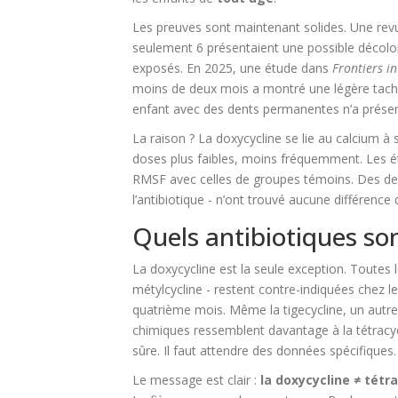
Les preuves sont maintenant solides. Une rev
seulement 6 présentaient une possible décolor
exposés. En 2025, une étude dans
Frontiers i
moins de deux mois a montré une légère tache
enfant avec des dents permanentes n’a présen
La raison ? La doxycycline se lie au calcium à
doses plus faibles, moins fréquemment. Les é
RMSF avec celles de groupes témoins. Des denti
l’antibiotique - n’ont trouvé aucune différence d
Quels antibiotiques son
La doxycycline est la seule exception. Toutes l
métylcycline - restent contre-indiquées chez 
quatrième mois. Même la tigecycline, un autre 
chimiques ressemblent davantage à la tétracycl
sûre. Il faut attendre des données spécifiques.
Le message est clair :
la doxycycline ≠ tétr