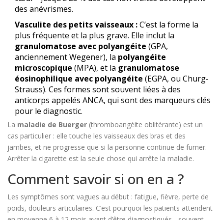
des anévrismes.
Vasculite des petits vaisseaux :
C’est la forme la
plus fréquente et la plus grave. Elle inclut la
granulomatose avec polyangéite
(GPA,
anciennement Wegener), la
polyangéite
microscopique
(MPA), et la
granulomatose
éosinophilique avec polyangéite
(EGPA, ou Churg-
Strauss). Ces formes sont souvent liées à des
anticorps appelés ANCA, qui sont des marqueurs clés
pour le diagnostic.
La
maladie de Buerger
(thromboangéite oblitérante) est un
cas particulier : elle touche les vaisseaux des bras et des
jambes, et ne progresse que si la personne continue de fumer.
Arrêter la cigarette est la seule chose qui arrête la maladie.
Comment savoir si on en a ?
Les symptômes sont vagues au début : fatigue, fièvre, perte de
poids, douleurs articulaires. C’est pourquoi les patients attendent
en moyenne 6 à 12 mois avant d’être diagnostiqués - souvent