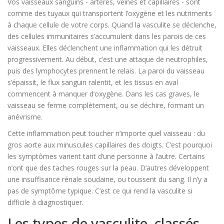
Vos vaisseaux sanguins - artères, veines et capillaires - sont
comme des tuyaux qui transportent l’oxygène et les nutriments
à chaque cellule de votre corps. Quand la vasculite se déclenche,
des cellules immunitaires s’accumulent dans les parois de ces
vaisseaux. Elles déclenchent une inflammation qui les détruit
progressivement. Au début, c’est une attaque de neutrophiles,
puis des lymphocytes prennent le relais. La paroi du vaisseau
s’épaissit, le flux sanguin ralentit, et les tissus en aval
commencent à manquer d’oxygène. Dans les cas graves, le
vaisseau se ferme complètement, ou se déchire, formant un
anévrisme.
Cette inflammation peut toucher n’importe quel vaisseau : du
gros aorte aux minuscules capillaires des doigts. C’est pourquoi
les symptômes varient tant d’une personne à l’autre. Certains
n’ont que des taches rouges sur la peau. D’autres développent
une insuffisance rénale soudaine, ou toussent du sang. Il n’y a
pas de symptôme typique. C’est ce qui rend la vasculite si
difficile à diagnostiquer.
Les types de vasculite, classés