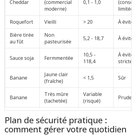
Cheddar
(commercial
0,1 - 1,0
(conso
moderne)
limitée)
Roquefort
Vieilli
> 20
À éviter
Bière tirée
Non
5,2 - 18,7
À éviter
au fût
pasteurisée
10,5 -
À éviter
Sauce soja
Fermmentée
118,4
stricte
Jaune clair
Banane
< 1,5
Sûr
(fraîche)
Très mûre
Variable
Banane
Pruden
(tachetée)
(risqué)
Plan de sécurité pratique :
comment gérer votre quotidien