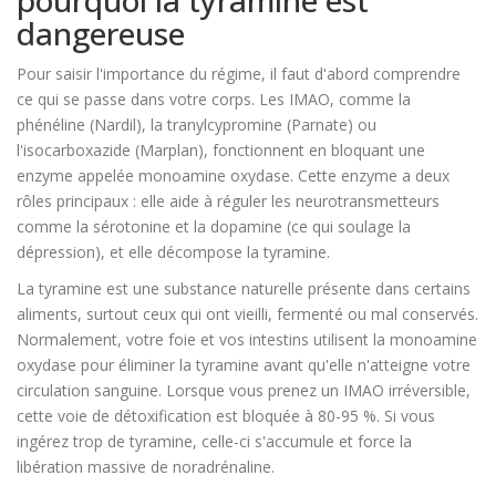
pourquoi la tyramine est
dangereuse
Pour saisir l'importance du régime, il faut d'abord comprendre
ce qui se passe dans votre corps. Les IMAO, comme la
phénéline (Nardil), la tranylcypromine (Parnate) ou
l'isocarboxazide (Marplan), fonctionnent en bloquant une
enzyme appelée monoamine oxydase. Cette enzyme a deux
rôles principaux : elle aide à réguler les neurotransmetteurs
comme la sérotonine et la dopamine (ce qui soulage la
dépression), et elle décompose la tyramine.
La tyramine est une substance naturelle présente dans certains
aliments, surtout ceux qui ont vieilli, fermenté ou mal conservés.
Normalement, votre foie et vos intestins utilisent la monoamine
oxydase pour éliminer la tyramine avant qu'elle n'atteigne votre
circulation sanguine. Lorsque vous prenez un IMAO irréversible,
cette voie de détoxification est bloquée à 80-95 %. Si vous
ingérez trop de tyramine, celle-ci s'accumule et force la
libération massive de noradrénaline.