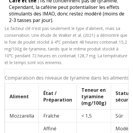
Café et thé :
Ils ne contiennent pas de tyramine.
Cependant, la caféine peut potentialiser les effets
stimulants des IMAO, donc restez modéré (moins de
2-3 tasses par jour).
Le facteur clé n'est pas seulement le type d'aliment, mais sa
conservation. Une étude de Walker et al. (2021) a démontré que
le foie de poulet stocké à 4°C pendant 48 heures contenait 15,2
mg/100g de tyramine, tandis que le même produit stocké à
10°C pendant 72 heures en contenait 128,7 mg. La température
et le temps sont vos ennemis.
Comparaison des niveaux de tyramine dans les aliments 
Teneur en
État /
Statut
Aliment
tyramine
Préparation
sécurit
(mg/100g)
Mozzarella
Fraîche
< 1,5
Sûr
Affiné
Modéré