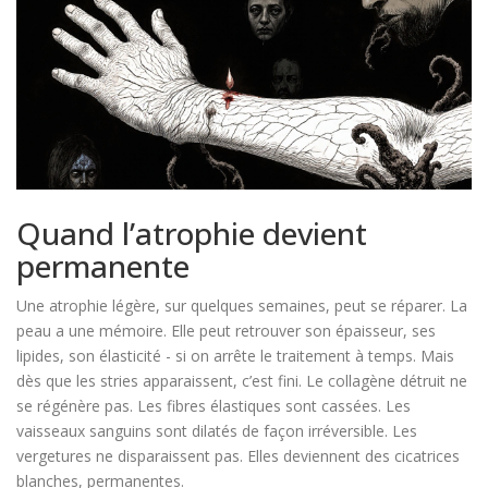
Quand l’atrophie devient
permanente
Une atrophie légère, sur quelques semaines, peut se réparer. La
peau a une mémoire. Elle peut retrouver son épaisseur, ses
lipides, son élasticité - si on arrête le traitement à temps. Mais
dès que les stries apparaissent, c’est fini. Le collagène détruit ne
se régénère pas. Les fibres élastiques sont cassées. Les
vaisseaux sanguins sont dilatés de façon irréversible. Les
vergetures ne disparaissent pas. Elles deviennent des cicatrices
blanches, permanentes.