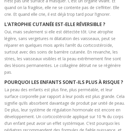
n’est pas une surface à masquer. C’est un organe vivant. Et
quand on la fragilise, elle ne se contente pas de s’effriter. Elle
crie. Et quand elle crie, il est déjà trop tard pour l’ignorer.
L’ATROPHIE CUTANÉE EST-ELLE RÉVERSIBLE ?
Oui, mais seulement si elle est détectée tôt. Une atrophie
légère, sans vergetures ni dilatation des vaisseaux, peut se
réparer en quelques mois après l’arrêt du corticostéroïde,
surtout avec des soins de barrière cutanée. En revanche, les
stries, les vaisseaux visibles et la peau extrêmement fine sont
des lésions permanentes. Le collagène détruit ne se régénère
pas.
POURQUOI LES ENFANTS SONT-ILS PLUS À RISQUE ?
La peau des enfants est plus fine, plus perméable, et leur
surface corporelle par rapport à leur poids est plus grande. Cela
signifie qu’ils absorbent davantage de produit par unité de peau.
De plus, leur système de régulation hormonale est encore en
développement. Un corticostéroïde appliqué sur 10 % du corps
d’un enfant peut avoir un effet systémique. C’est pourquoi les
pédiatres recommandent des formules de faible puissance, et