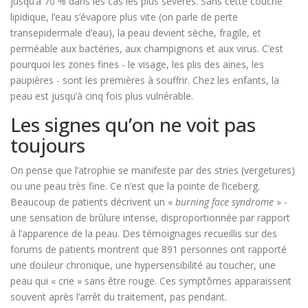
jusqu’à 70 % dans les cas les plus sévères. Sans cette couche
lipidique, l’eau s’évapore plus vite (on parle de perte
transepidermale d’eau), la peau devient sèche, fragile, et
perméable aux bactéries, aux champignons et aux virus. C’est
pourquoi les zones fines - le visage, les plis des aines, les
paupières - sont les premières à souffrir. Chez les enfants, la
peau est jusqu’à cinq fois plus vulnérable.
Les signes qu’on ne voit pas
toujours
On pense que l’atrophie se manifeste par des stries (vergetures)
ou une peau très fine. Ce n’est que la pointe de l’iceberg.
Beaucoup de patients décrivent un «
burning face syndrome
» -
une sensation de brûlure intense, disproportionnée par rapport
à l’apparence de la peau. Des témoignages recueillis sur des
forums de patients montrent que 891 personnes ont rapporté
une douleur chronique, une hypersensibilité au toucher, une
peau qui « crie » sans être rouge. Ces symptômes apparaissent
souvent après l’arrêt du traitement, pas pendant.