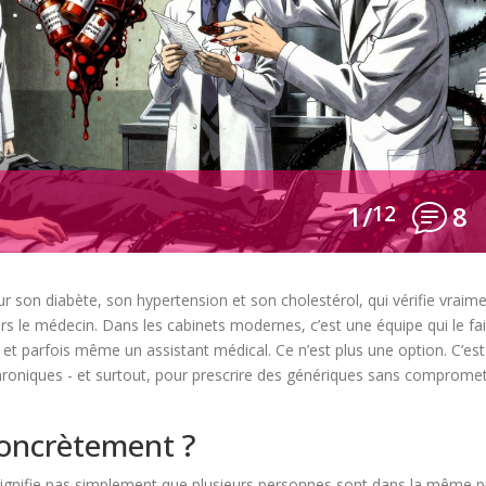
1/
12
8
son diabète, son hypertension et son cholestérol, qui vérifie vraim
 le médecin. Dans les cabinets modernes, c’est une équipe qui le fait
 et parfois même un assistant médical. Ce n’est plus une option. C’est
hroniques - et surtout, pour prescrire des génériques sans comprome
oncrètement ?
ignifie pas simplement que plusieurs personnes sont dans la même p