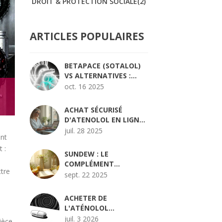
DROIT & PROTECTION SOCIALE
(2)
ARTICLES POPULAIRES
BETAPACE (SOTALOL)
VS ALTERNATIVES :
COMPARATIF COMPLET
oct. 16 2025
ACHAT SÉCURISÉ
D'ATENOLOL EN LIGNE :
GUIDE COMPLET 2025
juil. 28 2025
ent
 :
SUNDEW : LE
COMPLÉMENT
ttre
ALIMENTAIRE QUI
sept. 22 2025
TRANSFORME VOTRE
BIEN‑ÊTRE
ACHETER DE
L'ATÉNOLOL
GÉNÉRIQUE EN LIGNE :
juil. 3 2026
ièce.