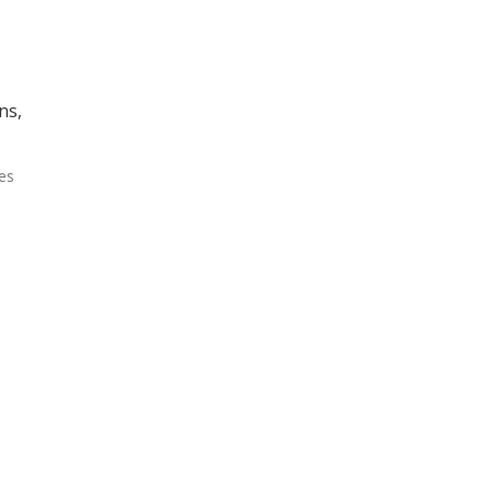
ns,
des