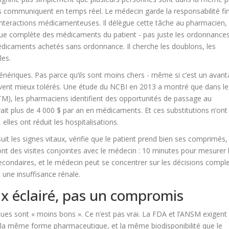
’ils communiquent en temps réel. Le médecin garde la responsabilité fin
s interactions médicamenteuses. Il délègue cette tâche au pharmacien,
vue complète des médicaments du patient - pas juste les ordonnances
édicaments achetés sans ordonnance. Il cherche les doublons, les
les.
génériques. Pas parce qu’ils sont moins chers - même si c’est un avan
souvent mieux tolérés. Une étude du NCBI en 2013 a montré que dans le
, les pharmaciens identifient des opportunités de passage au
ait plus de 4 000 $ par an en médicaments. Et ces substitutions n’ont
elles ont réduit les hospitalisations.
 suit les signes vitaux, vérifie que le patient prend bien ses comprimés,
font des visites conjointes avec le médecin : 10 minutes pour mesurer 
secondaires, et le médecin peut se concentrer sur les décisions compl
une insuffisance rénale.
ix éclairé, pas un compromis
es sont « moins bons ». Ce n’est pas vrai. La FDA et l’ANSM exigent
if, la même forme pharmaceutique, et la même biodisponibilité que le