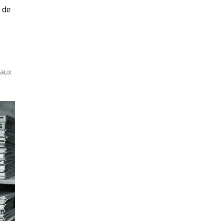
s de
eaux