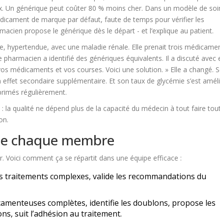
x. Un générique peut coûter 80 % moins cher. Dans un modèle de soi
médicament de marque par défaut, faute de temps pour vérifier les
macien propose le générique dès le départ - et l’explique au patient.
ue, hypertendue, avec une maladie rénale. Elle prenait trois médicame
harmacien a identifié des génériques équivalents. Il a discuté avec el
vos médicaments et vos courses. Voici une solution. » Elle a changé. 
n effet secondaire supplémentaire. Et son taux de glycémie s’est amél
rimés régulièrement.
e : la qualité ne dépend plus de la capacité du médecin à tout faire tou
on.
e de chaque membre
r. Voici comment ça se répartit dans une équipe efficace :
s traitements complexes, valide les recommandations du
camenteuses complètes, identifie les doublons, propose les
ons, suit l’adhésion au traitement.