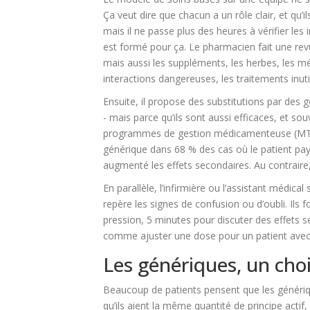
Ça veut dire que chacun a un rôle clair, et qu
mais il ne passe plus des heures à vérifier le
est formé pour ça. Le pharmacien fait une re
mais aussi les suppléments, les herbes, les m
interactions dangereuses, les traitements inuti
Ensuite, il propose des substitutions par des 
- mais parce qu’ils sont aussi efficaces, et 
programmes de gestion médicamenteuse (MTM)
générique dans 68 % des cas où le patient pay
augmenté les effets secondaires. Au contraire, 
En parallèle, l’infirmière ou l’assistant médical
repère les signes de confusion ou d’oubli. Ils 
pression, 5 minutes pour discuter des effets 
comme ajuster une dose pour un patient avec 
Les génériques, un cho
Beaucoup de patients pensent que les génériqu
qu’ils aient la même quantité de principe act