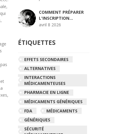
GUIDE DES PRIX ET
ale,
PHARMACIES SÛRES
COMMENT PRÉPARER
 qui
L'INSCRIPTION
,
ANNUELLE POUR VOS
avril 8 2026
MÉDICAMENTS
(MEDICARE)
ÉTIQUETTES
tage
s
EFFETS SECONDAIRES
 pas
ALTERNATIVES
INTERACTIONS
 et
MÉDICAMENTEUSES
la
PHARMACIE EN LIGNE
exes,
MÉDICAMENTS GÉNÉRIQUES
FDA
MÉDICAMENTS
GÉNÉRIQUES
SÉCURITÉ