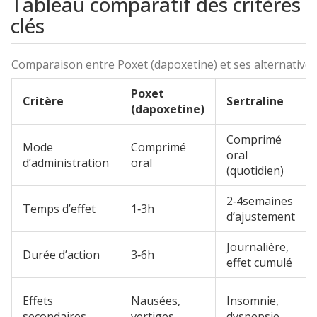
Tableau comparatif des critères
clés
Comparaison entre Poxet (dapoxetine) et ses alternatives
Poxet
Critère
Sertraline
(dapoxetine)
Comprimé
Mode
Comprimé
oral
d’administration
oral
(quotidien)
2‑4semaines
Temps d’effet
1‑3h
d’ajustement
Journalière,
Durée d’action
3‑6h
effet cumulé
Effets
Nausées,
Insomnie,
secondaires
vertiges,
dyspepsie,