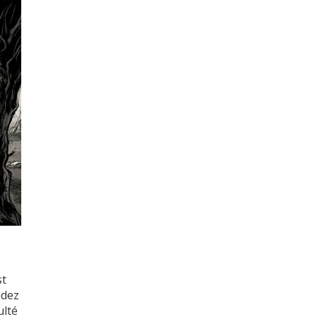
st
ndez
ulté