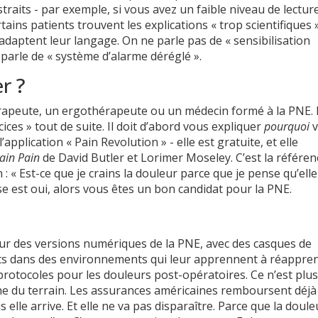
aits - par exemple, si vous avez un faible niveau de lectur
ains patients trouvent les explications « trop scientifiques »
adaptent leur langage. On ne parle pas de « sensibilisation
 parle de « système d’alarme déréglé ».
r ?
peute, un ergothérapeute ou un médecin formé à la PNE. I
cices » tout de suite. Il doit d’abord vous expliquer
pourquoi
v
application « Pain Revolution » - elle est gratuite, et elle
ain Pain
de David Butler et Lorimer Moseley. C’est la référen
: « Est-ce que je crains la douleur parce que je pense qu’elle
nse est oui, alors vous êtes un bon candidat pour la PNE.
sur des versions numériques de la PNE, avec des casques de
ients dans des environnements qui leur apprennent à réappre
 protocoles pour les douleurs post-opératoires. Ce n’est plu
ne du terrain. Les assurances américaines remboursent déjà
 elle arrive. Et elle ne va pas disparaître. Parce que la doule