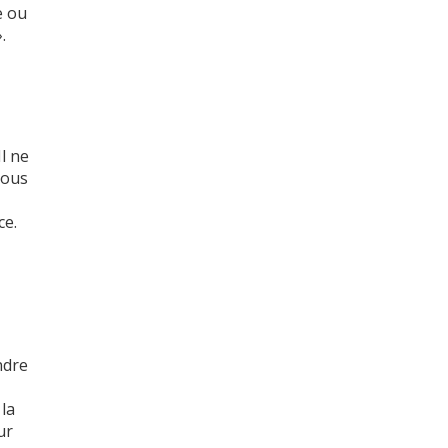
e ou
.
l ne
ous
ce.
ndre
s
 la
ur