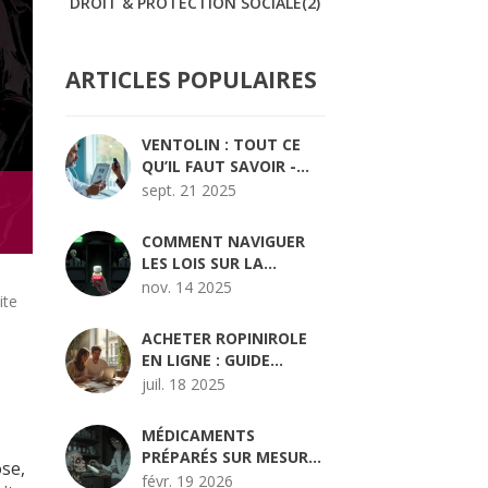
DROIT & PROTECTION SOCIALE
(2)
ARTICLES POPULAIRES
VENTOLIN : TOUT CE
QU’IL FAUT SAVOIR -
USAGES, DOSAGE,
sept. 21 2025
EFFETS ET
PRÉCAUTIONS
COMMENT NAVIGUER
LES LOIS SUR LA
SUBSTITUTION
nov. 14 2025
ite
PHARMACEUTIQUE
DANS VOTRE ÉTAT
ACHETER ROPINIROLE
EN LIGNE : GUIDE
COMPLET, SÉCURITÉ,
juil. 18 2025
ASTUCES ET
COMPARATIF
MÉDICAMENTS
PRÉPARÉS SUR MESURE
ose,
: QUAND LES FORMULES
févr. 19 2026