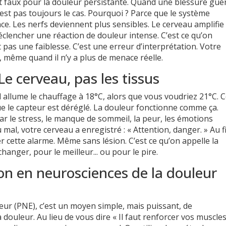
est faux pour la douleur persistante. Quand une blessure guér
n’est pas toujours le cas. Pourquoi ? Parce que le système
e. Les nerfs deviennent plus sensibles. Le cerveau amplifie 
clencher une réaction de douleur intense. C’est ce qu’on
st pas une faiblesse. C’est une erreur d’interprétation. Votre
 même quand il n’y a plus de menace réelle.
 cerveau, pas les tissus
l allume le chauffage à 18°C, alors que vous voudriez 21°C. 
 que le capteur est déréglé. La douleur fonctionne comme ça.
ar le stress, le manque de sommeil, la peur, les émotions
mal, votre cerveau a enregistré : « Attention, danger. » Au fi
er cette alarme. Même sans lésion. C’est ce qu’on appelle la
changer, pour le meilleur... ou pour le pire.
ion en neurosciences de la douleur
eur (PNE), c’est un moyen simple, mais puissant, de
douleur. Au lieu de vous dire « Il faut renforcer vos muscles