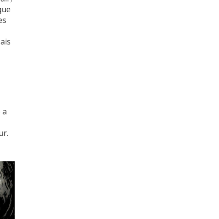
nque
es
ais
 a
ur.