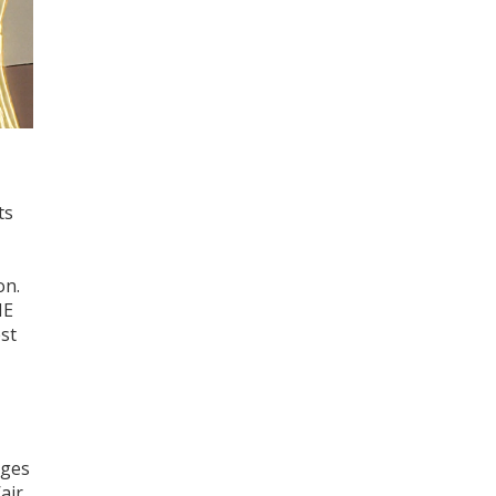
ts
on.
NE
est
ages
air,