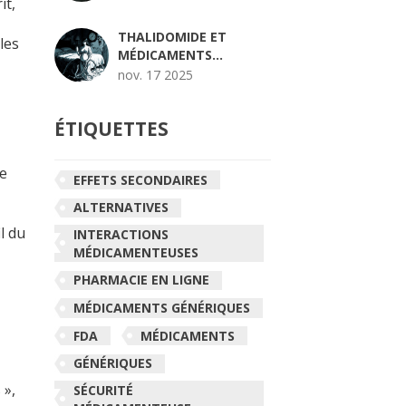
it,
PERSONNALISÉES SONT
ESSENTIELLES
THALIDOMIDE ET
les
MÉDICAMENTS
TÉRATOGÈNES :
nov. 17 2025
HISTOIRE ET LEÇONS
POUR LES FEMMES
ÉTIQUETTES
ENCEINTES
Ce
EFFETS SECONDAIRES
ALTERNATIVES
l du
INTERACTIONS
MÉDICAMENTEUSES
PHARMACIE EN LIGNE
MÉDICAMENTS GÉNÉRIQUES
FDA
MÉDICAMENTS
GÉNÉRIQUES
 »,
SÉCURITÉ