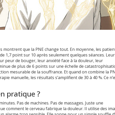
es montrent que la PNE change tout. En moyenne, les patien
r de 1,7 point sur 10 après seulement quelques séances. Leur
r peur de bouger, leur anxiété face à la douleur, leur
minue de plus de 6 points sur une échelle de catastrophisati
duction mesurable de la souffrance. Et quand on combine la P
pie manuelle, les résultats s’amplifient de 30 à 40 %. Ce n’
.
n pratique ?
minutes. Pas de machines. Pas de massages. Juste une
ue comment le cerveau fabrique la douleur. Il utilise des im
n alarme trop sensible. Elle sonne pour un simple souffle d’