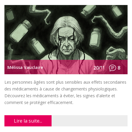
Mélissa Vauclaire
20/
11
8
Les personnes âgées sont plus sensibles aux effets secondaires
des médicaments à cause de changements physiologiques.
Découvrez les médicaments à éviter, les signes d'alerte et
comment se protéger efficacement.
Lire la suite...