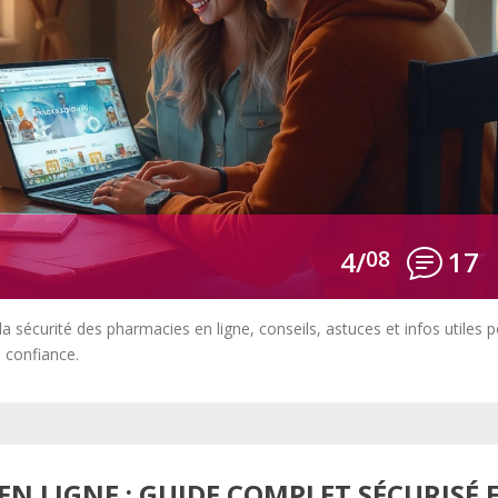
4/
08
17
a sécurité des pharmacies en ligne, conseils, astuces et infos utiles 
 confiance.
N LIGNE : GUIDE COMPLET SÉCURISÉ 