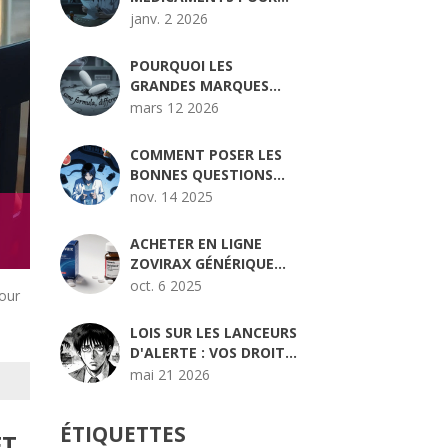
LES AIDANTS :
janv. 2 2026
PROTÉGER SES
PROCHES DES ERREURS
POURQUOI LES
GRANDES MARQUES
PHARMACEUTIQUES
mars 12 2026
LANCENT DES
GÉNÉRIQUES
COMMENT POSER LES
AUTORISÉS : STRATÉGIE
BONNES QUESTIONS
EXPLIQUÉE
SUR LES INTERACTIONS
nov. 14 2025
MÉDICAMENTEUSES
AVEC UNE NOUVELLE
ACHETER EN LIGNE
ORDONNANCE
ZOVIRAX GÉNÉRIQUE
PAS CHER - GUIDE
oct. 6 2025
pour
COMPLET 2025
LOIS SUR LES LANCEURS
D'ALERTE : VOS DROITS
ET PROTECTIONS EN
mai 21 2026
2025-2026
ÉTIQUETTES
ET