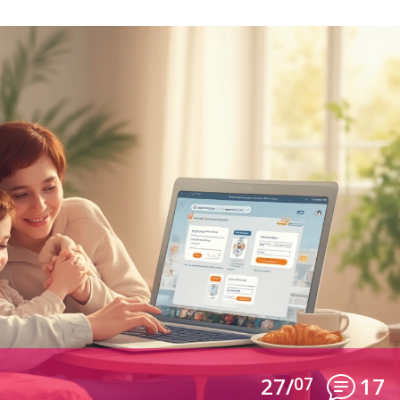
27/
07
17