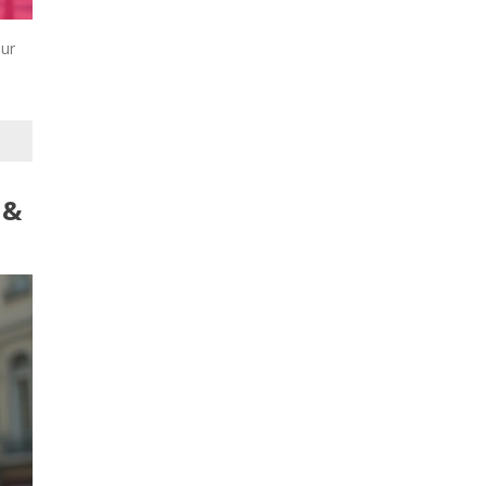
our
 &