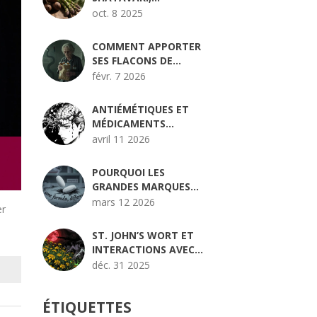
PUNARNAVA) :
oct. 8 2025
COMPARAISON AVEC
LES MEILLEURES
COMMENT APPORTER
ALTERNATIVES
SES FLACONS DE
MÉDICAMENTS AUX
févr. 7 2026
RENDEZ-VOUS POUR
UNE RÉCONCILIATION
ANTIÉMÉTIQUES ET
PRÉCISE
MÉDICAMENTS
SÉROTONINERGIQUES :
avril 11 2026
COMPRENDRE LE
RISQUE DE SYNDROME
POURQUOI LES
SÉROTONINERGIQUE
GRANDES MARQUES
PHARMACEUTIQUES
mars 12 2026
er
LANCENT DES
GÉNÉRIQUES
ST. JOHN’S WORT ET
AUTORISÉS : STRATÉGIE
INTERACTIONS AVEC
EXPLIQUÉE
LES MÉDICAMENTS SUR
déc. 31 2025
ORDONNANCE : CE QUE
VOUS DEVEZ
ÉTIQUETTES
ABSOLUMENT SAVOIR