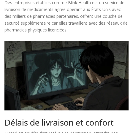
Des entreprises établies comme
Blink Health
est
un service de
livraison de médicaments agréé opérant aux États-Unis avec
des milliers de pharmacies partenaires
.
offrent une couche de
sécurité supplémentaire car elles travaillent avec des réseaux de
pharmacies physiques licenciées.
Délais de livraison et confort