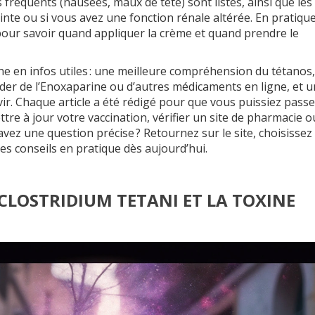
s fréquents (nausées, maux de tête) sont listés, ainsi que les
nte ou si vous avez une fonction rénale altérée. En pratique
pour savoir quand appliquer la crème et quand prendre le
che en infos utiles : une meilleure compréhension du tétanos
er de l’Enoxaparine ou d’autres médicaments en ligne, et u
lovir. Chaque article a été rédigé pour que vous puissiez passe
ttre à jour votre vaccination, vérifier un site de pharmacie o
 avez une question précise ? Retournez sur le site, choisissez
 les conseils en pratique dès aujourd’hui.
LOSTRIDIUM TETANI ET LA TOXINE