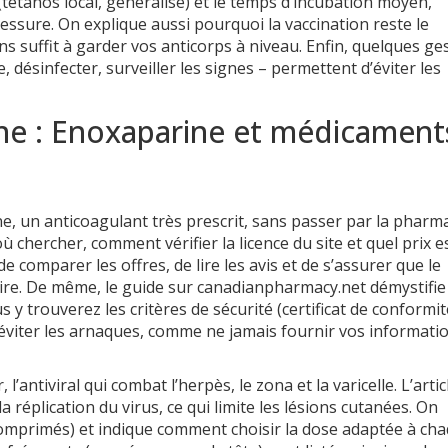
 (tétanos local, généralisé) et le temps d’incubation moyen,
essure. On explique aussi pourquoi la vaccination reste le
 ans suffit à garder vos anticorps à niveau. Enfin, quelques ge
, désinfecter, surveiller les signes – permettent d’éviter les
gne : Enoxaparine et médicament
e, un anticoagulant très prescrit, sans passer par la pharm
ù chercher, comment vérifier la licence du site et quel prix e
de comparer les offres, de lire les avis et de s’assurer que le
aire. De même, le guide sur canadianpharmacy.net démystifie
 y trouverez les critères de sécurité (certificat de conformit
 éviter les arnaques, comme ne jamais fournir vos informati
 l’antiviral qui combat l’herpès, le zona et la varicelle. L’artic
a réplication du virus, ce qui limite les lésions cutanées. On
 comprimés) et indique comment choisir la dose adaptée à ch