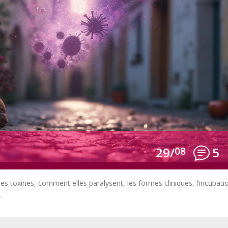
29/
08
5
es toxines, comment elles paralysent, les formes cliniques, l’incubati
.