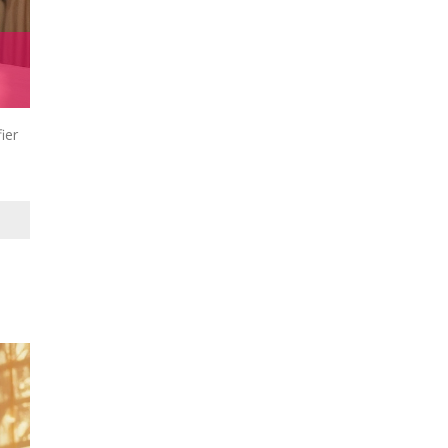
ier
S