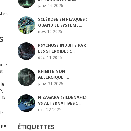
DÉTRESSE FINANCIÈRE
janv. 16 2026
DES FABRICANTS DE
stes
MÉDICAMENTS EN 2026
SCLÉROSE EN PLAQUES :
QUAND LE SYSTÈME
IMMUNITAIRE
nov. 12 2025
s
ATTAQUE LE SYSTÈME
NERVEUX
PSYCHOSE INDUITE PAR
LES STÉROÏDES :
RECONNAISSANCE ET
déc. 11 2025
PRISE EN CHARGE
acie
D'URGENCE
st
RHINITE NON
ALLERGIQUE :
DÉCLENCHEURS
 le
janv. 31 2026
IRRITANTS ET PRISE EN
é,
CHARGE
ons
NIZAGARA (SILDENAFIL)
VS ALTERNATIVES :
COMPARATIF COMPLET
oct. 22 2025
le
aque
ÉTIQUETTES