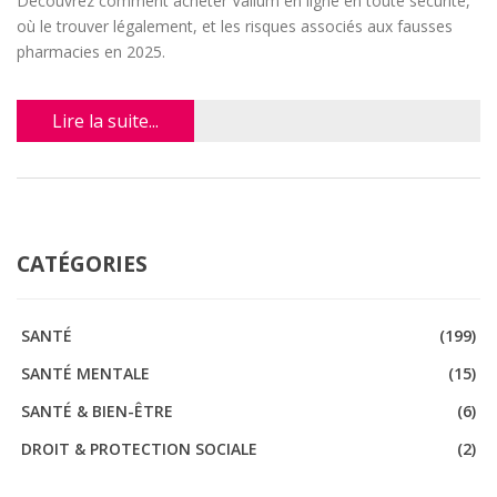
Découvrez comment acheter Valium en ligne en toute sécurité,
où le trouver légalement, et les risques associés aux fausses
pharmacies en 2025.
Lire la suite...
CATÉGORIES
SANTÉ
(199)
SANTÉ MENTALE
(15)
SANTÉ & BIEN-ÊTRE
(6)
DROIT & PROTECTION SOCIALE
(2)